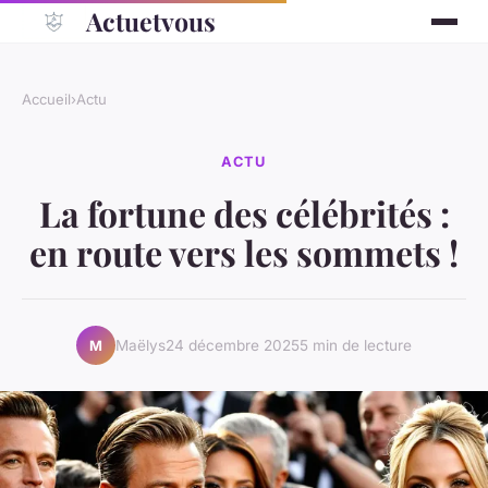
Actuetvous
Accueil
›
Actu
ACTU
La fortune des célébrités :
en route vers les sommets !
Maëlys
24 décembre 2025
5 min de lecture
M