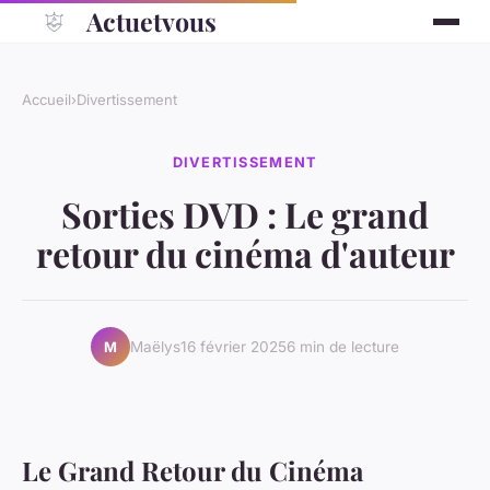
Actuetvous
Accueil
›
Divertissement
DIVERTISSEMENT
Sorties DVD : Le grand
retour du cinéma d'auteur
Maëlys
16 février 2025
6 min de lecture
M
Le Grand Retour du Cinéma