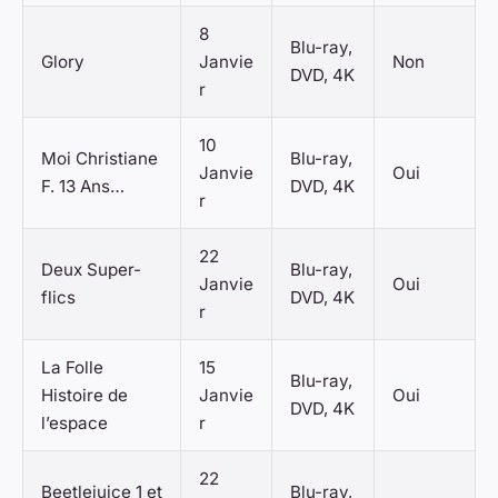
8
Blu-ray,
Glory
Janvie
Non
DVD, 4K
r
10
Moi Christiane
Blu-ray,
Janvie
Oui
F. 13 Ans…
DVD, 4K
r
22
Deux Super-
Blu-ray,
Janvie
Oui
flics
DVD, 4K
r
La Folle
15
Blu-ray,
Histoire de
Janvie
Oui
DVD, 4K
l’espace
r
22
Beetlejuice 1 et
Blu-ray,