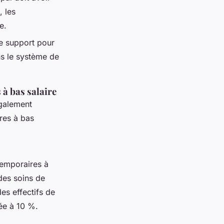
, les
e.
e support pour
ans le système de
 à bas salaire
galement
res à bas
temporaires à
 des soins de
es effectifs de
sée à 10 %.