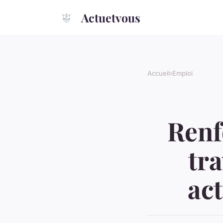
Actuetvous
Accueil
›
Emploi
Renf
tr
act