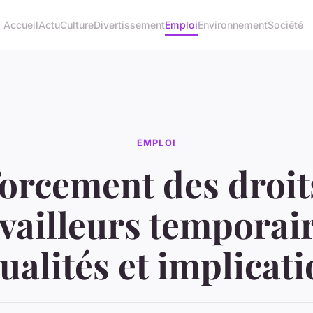
Accueil
Actu
Culture
Divertissement
Emploi
Environnement
Société
EMPLOI
orcement des droit
availleurs temporair
ualités et implicat