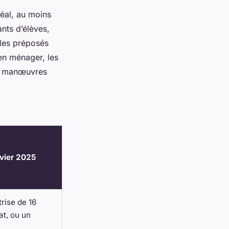
éal, au moins
ants d’élèves,
 les préposés
ien ménager, les
les manœuvres
nvier 2025
rise de 16
t, ou un