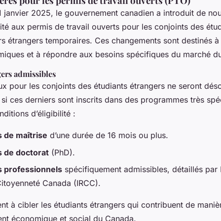
ères pour les permis de travail ouverts (PTO)
 janvier 2025, le gouvernement canadien a introduit de nou
lité aux permis de travail ouverts pour les conjoints des étu
urs étrangers temporaires. Ces changements sont destinés à 
miques et à répondre aux besoins spécifiques du marché du 
ers admissibles
ux pour les conjoints des étudiants étrangers ne seront dés
si ces derniers sont inscrits dans des programmes très spéc
ditions d’éligibilité :
de maîtrise
d’une durée de 16 mois ou plus.
 de doctorat
(PhD).
 professionnels
spécifiquement admissibles, détaillés par 
Citoyenneté Canada (IRCC).
ent à cibler les étudiants étrangers qui contribuent de manièr
nt économique et social du Canada.