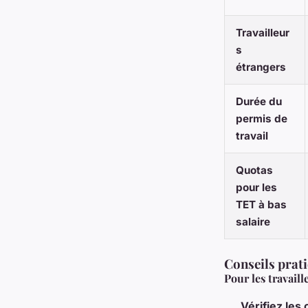
Travailleur
s
étrangers
Durée du
permis de
travail
Quotas
pour les
TET à bas
salaire
Conseils prati
Pour les travaill
Vérifiez les c