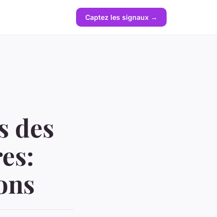
Captez les signaux →
s des
es:
ions