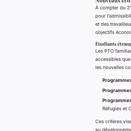
Nouveaux crit
À compter du 21
pour l’admissibi
et des travaille
objectifs écono
Étudiants étrang
Les PTO familia
accessibles que 
les nouvelles con
Programmes 
Programmes
Programmes
Réfugiés et 
Ces critères vis
au développeme